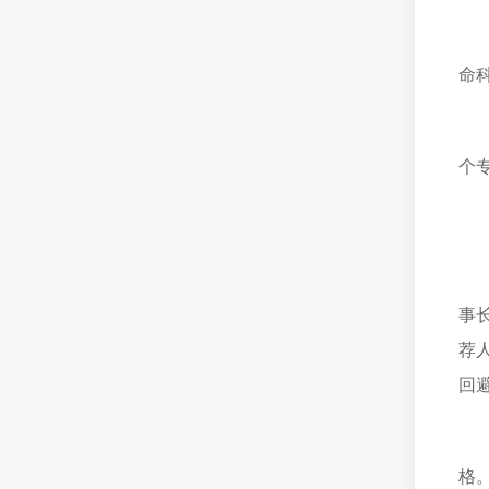
命
个
事
荐
回
格