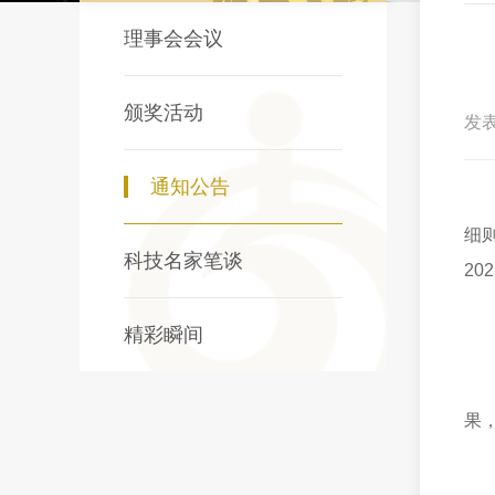
理事会会议
颁奖活动
发表
通知公告
细
科技名家笔谈
20
精彩瞬间
果