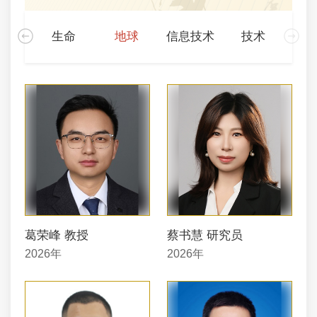
化学
生命
地球
信息技术
技术
葛荣峰 教授
蔡书慧 研究员
2026年
2026年